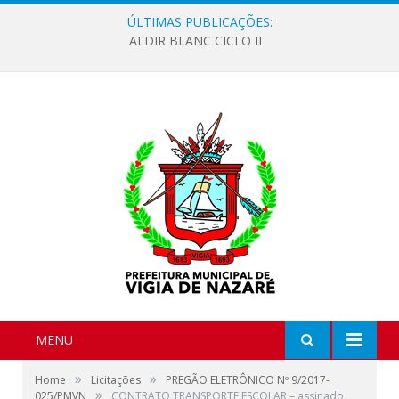
ÚLTIMAS PUBLICAÇÕES:
ALDIR BLANC CICLO II
MENU
»
»
Home
Licitações
PREGÃO ELETRÔNICO Nº 9/2017-
»
025/PMVN
CONTRATO TRANSPORTE ESCOLAR – assinado