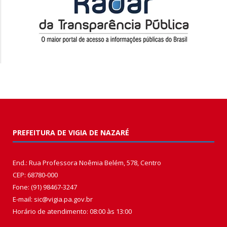
PREFEITURA DE VIGIA DE NAZARÉ
End.: Rua Professora Noêmia Belém, 578, Centro
CEP: 68780-000
Fone: (91) 98467-3247
E-mail: sic@vigia.pa.gov.br
Horário de atendimento: 08:00 às 13:00