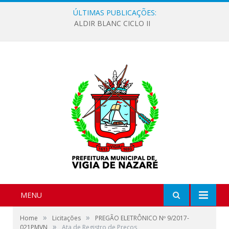
ÚLTIMAS PUBLICAÇÕES:
ALDIR BLANC CICLO II
MENU
»
»
Home
Licitações
PREGÃO ELETRÔNICO Nº 9/2017-
»
021PMVN
Ata de Registro de Preços