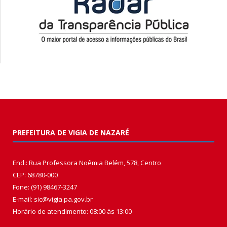
PREFEITURA DE VIGIA DE NAZARÉ
End.: Rua Professora Noêmia Belém, 578, Centro
CEP: 68780-000
Fone: (91) 98467-3247
E-mail: sic@vigia.pa.gov.br
Horário de atendimento: 08:00 às 13:00