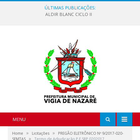
ÚLTIMAS PUBLICAÇÕES:
ALDIR BLANC CICLO II
MENU
»
»
Home
Licitações
PREGÃO ELETRÔNICO Nº 9/2017-020-
»
SEMTAS
Termo de Adjudicação P.E.SRP 0202017