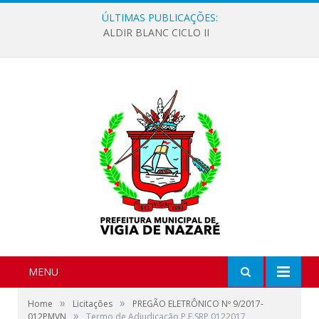
ÚLTIMAS PUBLICAÇÕES:
ALDIR BLANC CICLO II
MENU
»
»
Home
Licitações
PREGÃO ELETRÔNICO Nº 9/2017-
»
012PMVN
Termo de Adjudicação P.E.SRP 0122017