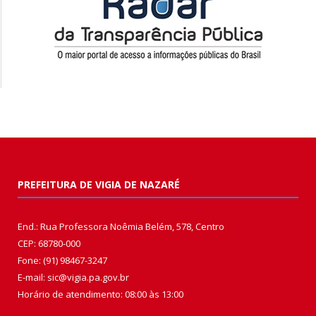
PREFEITURA DE VIGIA DE NAZARÉ
End.: Rua Professora Noêmia Belém, 578, Centro
CEP: 68780-000
Fone: (91) 98467-3247
E-mail: sic@vigia.pa.gov.br
Horário de atendimento: 08:00 às 13:00