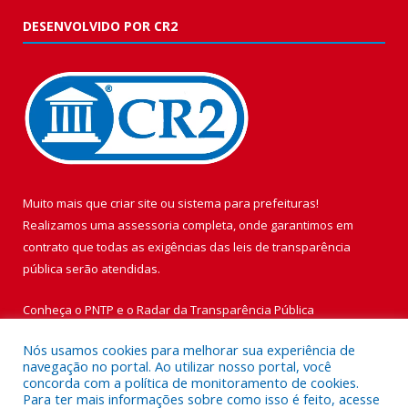
DESENVOLVIDO POR CR2
Muito mais que
criar site
ou
sistema para prefeituras
!
Realizamos uma
assessoria
completa, onde garantimos em
contrato que todas as exigências das
leis de transparência
pública
serão atendidas.
Conheça o
PNTP
e o
Radar da Transparência Pública
Nós usamos cookies para melhorar sua experiência de
navegação no portal. Ao utilizar nosso portal, você
concorda com a política de monitoramento de cookies.
Para ter mais informações sobre como isso é feito, acesse
Todos os direitos reservados a Prefeitura Municipal de Vigia de