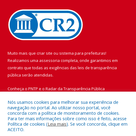
Muito mais que
criar site
ou
sistema para prefeituras
!
Realizamos uma
assessoria
completa, onde garantimos em
contrato que todas as exigências das
leis de transparência
pública
serão atendidas.
Conheça o
PNTP
e o
Radar da Transparência Pública
Nós usamos cookies para melhorar sua experiência de
navegação no portal. Ao utilizar nosso portal, você
concorda com a política de monitoramento de cookies.
Para ter mais informações sobre como isso é feito, acesse
Todos os direitos reservados a Prefeitura Municipal de Vigia de
Política de cookies (
Leia mais
). Se você concorda, clique em
Nazaré.
ACEITO.