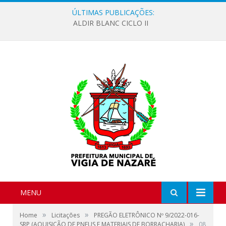
ÚLTIMAS PUBLICAÇÕES:
ALDIR BLANC CICLO II
MENU
»
»
Home
Licitações
PREGÃO ELETRÔNICO Nº 9/2022-016-
»
SRP (AQUISIÇÃO DE PNEUS E MATERIAIS DE BORRACHARIA)
08