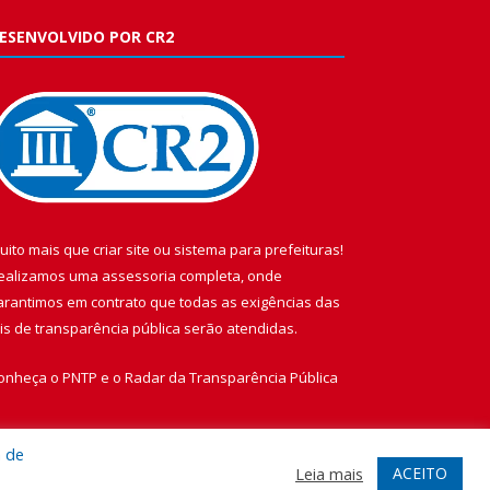
ESENVOLVIDO POR CR2
uito mais que
criar site
ou
sistema para prefeituras
!
ealizamos uma
assessoria
completa, onde
arantimos em contrato que todas as exigências das
eis de transparência pública
serão atendidas.
onheça o
PNTP
e o
Radar da Transparência Pública
a de
ACEITO
Leia mais