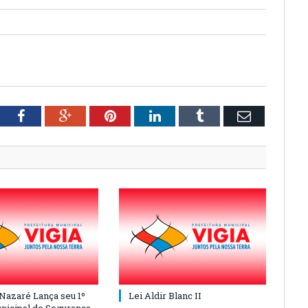
tter
Facebook
Google+
Pinterest
LinkedIn
Tumblr
Email
 Nazaré Lança seu 1º
Lei Aldir Blanc II