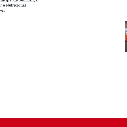
nicipal de Segurança
r e Nutricional
vel