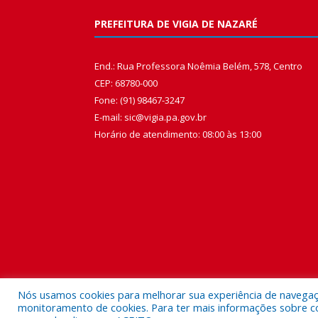
PREFEITURA DE VIGIA DE NAZARÉ
End.: Rua Professora Noêmia Belém, 578, Centro
CEP: 68780-000
Fone: (91) 98467-3247
E-mail: sic@vigia.pa.gov.br
Horário de atendimento: 08:00 às 13:00
Nós usamos cookies para melhorar sua experiência de navegação
monitoramento de cookies. Para ter mais informações sobre como