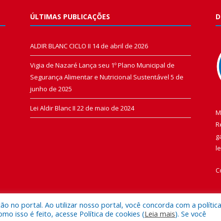
ÚLTIMAS PUBLICAÇÕES
D
ALDIR BLANC CICLO II
14 de abril de 2026
Vigia de Nazaré Lança seu 1º Plano Municipal de
Segurança Alimentar e Nutricional Sustentável
5 de
junho de 2025
Lei Aldir Blanc II
22 de maio de 2024
M
R
g
l
C
 no portal. Ao utilizar nosso portal, você concorda com a polític
 isso é feito, acesse Política de cookies (
Leia mais
). Se você