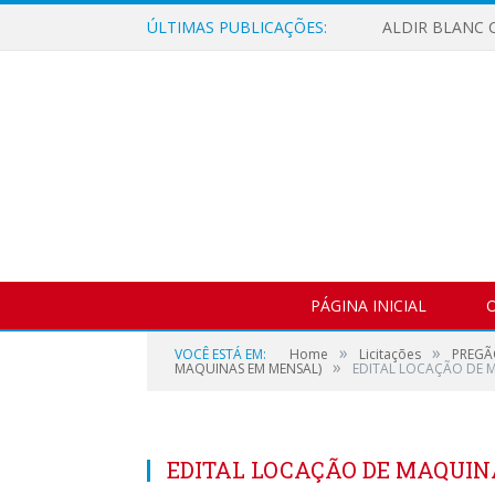
ÚLTIMAS PUBLICAÇÕES:
ALDIR BLANC C
PÁGINA INICIAL
O
»
»
VOCÊ ESTÁ EM:
Home
Licitações
PREGÃ
»
MAQUINAS EM MENSAL)
EDITAL LOCAÇÃO DE 
EDITAL LOCAÇÃO DE MAQUIN