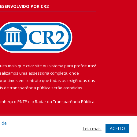
ESENVOLVIDO POR CR2
uito mais que
criar site
ou
sistema para prefeituras
!
ealizamos uma
assessoria
completa, onde
arantimos em contrato que todas as exigências das
eis de transparência pública
serão atendidas.
onheça o
PNTP
e o
Radar da Transparência Pública
a de
ACEITO
Leia mais
te
Acessar Área Administrativa
Acessar Webmail