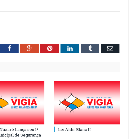
tter
Facebook
Google+
Pinterest
LinkedIn
Tumblr
Email
 Nazaré Lança seu 1º
Lei Aldir Blanc II
nicipal de Segurança