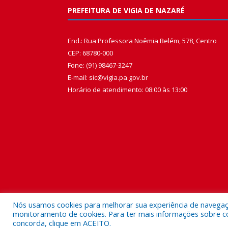
PREFEITURA DE VIGIA DE NAZARÉ
End.: Rua Professora Noêmia Belém, 578, Centro
CEP: 68780-000
Fone: (91) 98467-3247
E-mail: sic@vigia.pa.gov.br
Horário de atendimento: 08:00 às 13:00
Nós usamos cookies para melhorar sua experiência de navegação
monitoramento de cookies. Para ter mais informações sobre como
concorda, clique em ACEITO.
Todos os direitos reservados a Prefeitura Municipal