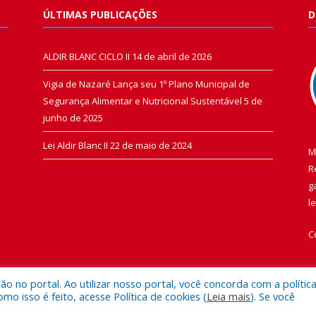
ÚLTIMAS PUBLICAÇÕES
D
ALDIR BLANC CICLO II
14 de abril de 2026
Vigia de Nazaré Lança seu 1º Plano Municipal de
Segurança Alimentar e Nutricional Sustentável
5 de
junho de 2025
Lei Aldir Blanc II
22 de maio de 2024
M
R
g
l
C
 no portal. Ao utilizar nosso portal, você concorda com a polític
 isso é feito, acesse Política de cookies (
Leia mais
). Se você
 de Vigia de Nazaré.
Mapa do Si