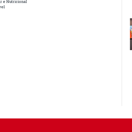
r e Nutricional
vel