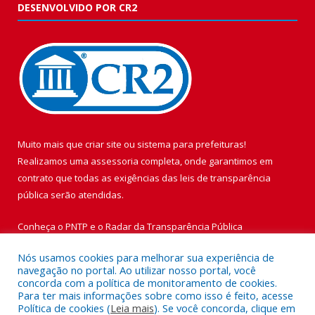
DESENVOLVIDO POR CR2
Muito mais que
criar site
ou
sistema para prefeituras
!
Realizamos uma
assessoria
completa, onde garantimos em
contrato que todas as exigências das
leis de transparência
pública
serão atendidas.
Conheça o
PNTP
e o
Radar da Transparência Pública
Nós usamos cookies para melhorar sua experiência de
navegação no portal. Ao utilizar nosso portal, você
concorda com a política de monitoramento de cookies.
Para ter mais informações sobre como isso é feito, acesse
Todos os direitos reservados a Prefeitura Municipal de Vigia de
Política de cookies (
Leia mais
). Se você concorda, clique em
Nazaré.