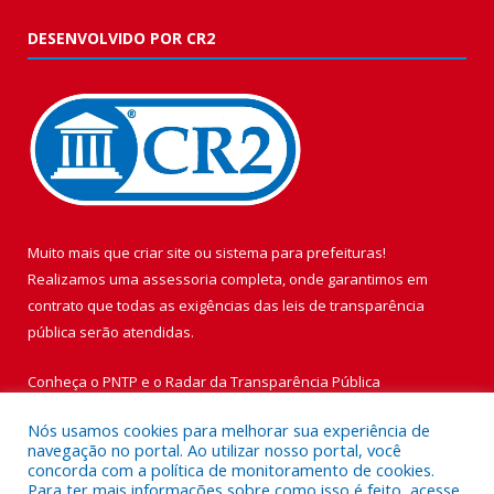
DESENVOLVIDO POR CR2
Muito mais que
criar site
ou
sistema para prefeituras
!
Realizamos uma
assessoria
completa, onde garantimos em
contrato que todas as exigências das
leis de transparência
pública
serão atendidas.
Conheça o
PNTP
e o
Radar da Transparência Pública
Nós usamos cookies para melhorar sua experiência de
navegação no portal. Ao utilizar nosso portal, você
concorda com a política de monitoramento de cookies.
Para ter mais informações sobre como isso é feito, acesse