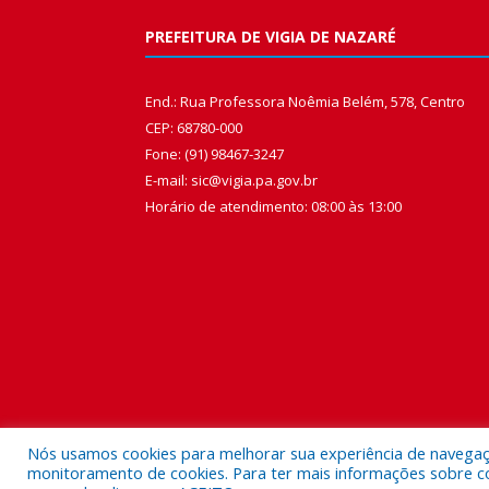
PREFEITURA DE VIGIA DE NAZARÉ
End.: Rua Professora Noêmia Belém, 578, Centro
CEP: 68780-000
Fone: (91) 98467-3247
E-mail: sic@vigia.pa.gov.br
Horário de atendimento: 08:00 às 13:00
Nós usamos cookies para melhorar sua experiência de navegação
monitoramento de cookies. Para ter mais informações sobre como