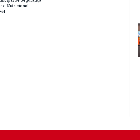
nicipal de Segurança
r e Nutricional
vel