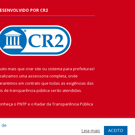
ESENVOLVIDO POR CR2
uito mais que
criar site
ou
sistema para prefeituras
!
ealizamos uma
assessoria
completa, onde
arantimos em contrato que todas as exigências das
eis de transparência pública
serão atendidas.
onheça o
PNTP
e o
Radar da Transparência Pública
a de
ACEITO
Leia mais