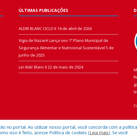
ÚLTIMAS PUBLICAÇÕES
D
ALDIR BLANC CICLO II
14 de abril de 2026
Vigia de Nazaré Lança seu 1º Plano Municipal de
Segurança Alimentar e Nutricional Sustentável
5 de
junho de 2025
Lei Aldir Blanc II
22 de maio de 2024
M
R
g
l
C
 no portal. Ao utilizar nosso portal, você concorda com a polític
 isso é feito, acesse Política de cookies (
Leia mais
). Se você