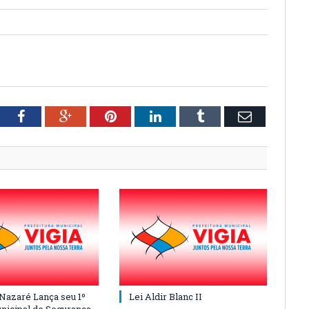
tter
Facebook
Google+
Pinterest
LinkedIn
Tumblr
Email
 Nazaré Lança seu 1º
Lei Aldir Blanc II