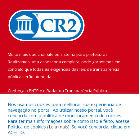
Muito mais que
criar site
ou
sistema para prefeituras
!
Realizamos uma
assessoria
completa, onde garantimos em
contrato que todas as exigências das
leis de transparência
pública
serão atendidas.
Conheça o
PNTP
e o
Radar da Transparência Pública
Nós usamos cookies para melhorar sua experiência de
navegação no portal. Ao utilizar nosso portal, você
concorda com a política de monitoramento de cookies.
Para ter mais informações sobre como isso é feito, acesse
Todos os direitos reservados a Prefeitura Municipal de Vigia de
Política de cookies (
Leia mais
). Se você concorda, clique em
Nazaré.
ACEITO.