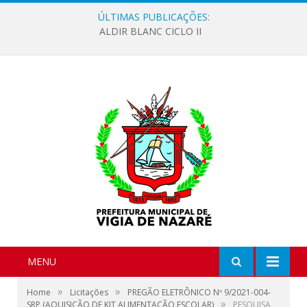
ÚLTIMAS PUBLICAÇÕES:
ALDIR BLANC CICLO II
MENU
»
»
Home
Licitações
PREGÃO ELETRÔNICO Nº 9/2021-004-
»
SRP (AQUISIÇÃO DE KIT ALIMENTAÇÃO ESCOLAR)
PESQUISA