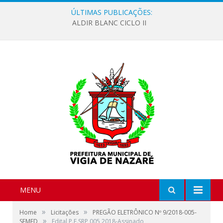
ÚLTIMAS PUBLICAÇÕES:
ALDIR BLANC CICLO II
MENU
»
»
Home
Licitações
PREGÃO ELETRÔNICO Nº 9/2018-005-
»
SEMED
Edital P.E.SRP 005 2018-Assinado