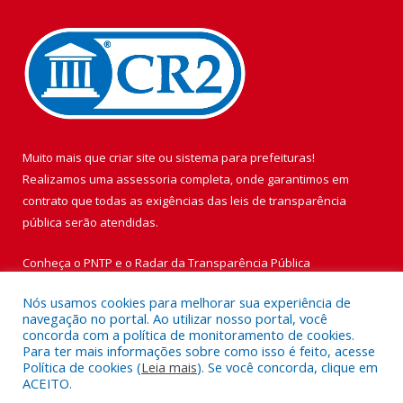
Muito mais que
criar site
ou
sistema para prefeituras
!
Realizamos uma
assessoria
completa, onde garantimos em
contrato que todas as exigências das
leis de transparência
pública
serão atendidas.
Conheça o
PNTP
e o
Radar da Transparência Pública
Nós usamos cookies para melhorar sua experiência de
navegação no portal. Ao utilizar nosso portal, você
concorda com a política de monitoramento de cookies.
Para ter mais informações sobre como isso é feito, acesse
Todos os direitos reservados a Prefeitura Municipal de Vigia de
Política de cookies (
Leia mais
). Se você concorda, clique em
Nazaré.
ACEITO.