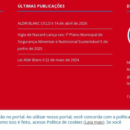
ÚLTIMAS PUBLICAÇÕES
D
ALDIR BLANC CICLO II
14 de abril de 2026
Vigia de Nazaré Lança seu 1º Plano Municipal de
Segurança Alimentar e Nutricional Sustentável
5 de
junho de 2025
Lei Aldir Blanc II
22 de maio de 2024
M
R
g
l
C
 no portal. Ao utilizar nosso portal, você concorda com a polític
 isso é feito, acesse Política de cookies (
Leia mais
). Se você
 de Vigia de Nazaré.
Mapa do Si