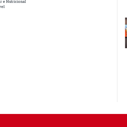
r e Nutricional
vel