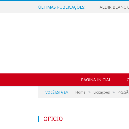
ÚLTIMAS PUBLICAÇÕES:
ALDIR BLANC C
PÁGINA INICIAL
O
»
»
VOCÊ ESTÁ EM:
Home
Licitações
PREGÃ
OFICIO