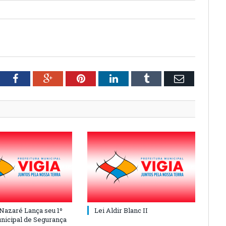
tter
Facebook
Google+
Pinterest
LinkedIn
Tumblr
Email
 Nazaré Lança seu 1º
Lei Aldir Blanc II
nicipal de Segurança