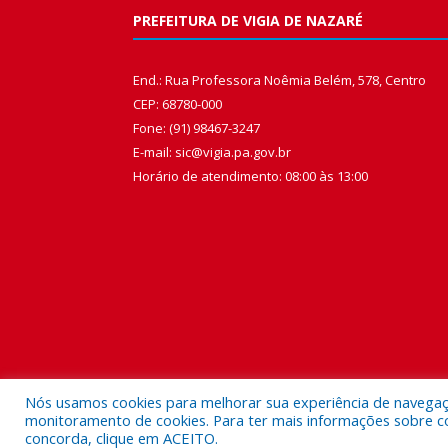
PREFEITURA DE VIGIA DE NAZARÉ
End.: Rua Professora Noêmia Belém, 578, Centro
CEP: 68780-000
Fone: (91) 98467-3247
E-mail: sic@vigia.pa.gov.br
Horário de atendimento: 08:00 às 13:00
Nós usamos cookies para melhorar sua experiência de navegação
monitoramento de cookies. Para ter mais informações sobre como
concorda, clique em ACEITO.
Todos os direitos reservados a Prefeitura Municipal