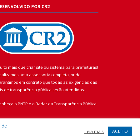
ESENVOLVIDO POR CR2
uito mais que
criar site
ou
sistema para prefeituras
!
ealizamos uma
assessoria
completa, onde
arantimos em contrato que todas as exigências das
eis de transparência pública
serão atendidas.
onheça o
PNTP
e o
Radar da Transparência Pública
a de
ACEITO
Leia mais
te
Acessar Área Administrativa
Acessar Webmail