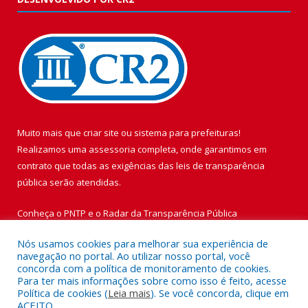
Muito mais que
criar site
ou
sistema para prefeituras
!
Realizamos uma
assessoria
completa, onde garantimos em
contrato que todas as exigências das
leis de transparência
pública
serão atendidas.
Conheça o
PNTP
e o
Radar da Transparência Pública
Nós usamos cookies para melhorar sua experiência de
navegação no portal. Ao utilizar nosso portal, você
concorda com a política de monitoramento de cookies.
Para ter mais informações sobre como isso é feito, acesse
Todos os direitos reservados a Prefeitura Municipal de Vigia de
Política de cookies (
Leia mais
). Se você concorda, clique em
Nazaré.
ACEITO.