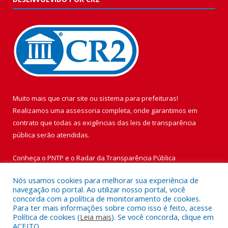
Muito mais que
criar site
ou
sistema para prefeituras
!
Realizamos uma
assessoria
completa, onde garantimos em
contrato que todas as exigências das
leis de transparência
pública
serão atendidas.
Conheça o
PNTP
e o
Radar da Transparência Pública
Nós usamos cookies para melhorar sua experiência de
navegação no portal. Ao utilizar nosso portal, você
concorda com a política de monitoramento de cookies.
Para ter mais informações sobre como isso é feito, acesse
Todos os direitos reservados a Prefeitura Municipal de Vigia de
Política de cookies (
Leia mais
). Se você concorda, clique em
Nazaré.
ACEITO.