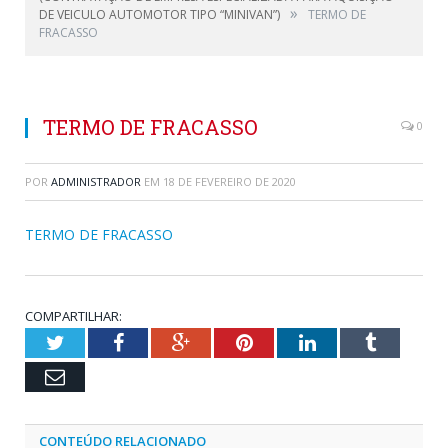
»
DE VEICULO AUTOMOTOR TIPO “MINIVAN”)
TERMO DE
FRACASSO
TERMO DE FRACASSO
0
POR
ADMINISTRADOR
EM
18 DE FEVEREIRO DE 2020
TERMO DE FRACASSO
COMPARTILHAR:
Twitter
Facebook
Google+
Pinterest
LinkedIn
Tumblr
Email
CONTEÚDO RELACIONADO