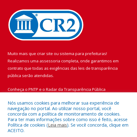
Muito mais que
criar site
ou
sistema para prefeituras
!
Realizamos uma
assessoria
completa, onde garantimos em
contrato que todas as exigências das
leis de transparência
pública
serão atendidas.
Conheça o
PNTP
e o
Radar da Transparência Pública
Nós usamos cookies para melhorar sua experiência de
navegação no portal. Ao utilizar nosso portal, você
concorda com a política de monitoramento de cookies.
Para ter mais informações sobre como isso é feito, acesse
Todos os direitos reservados a Prefeitura Municipal de Vigia de
Política de cookies (
Leia mais
). Se você concorda, clique em
Nazaré.
ACEITO.