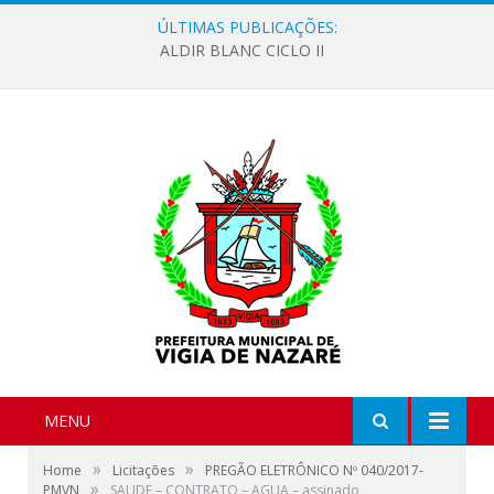
ÚLTIMAS PUBLICAÇÕES:
ALDIR BLANC CICLO II
MENU
»
»
Home
Licitações
PREGÃO ELETRÔNICO Nº 040/2017-
»
PMVN
SAUDE – CONTRATO – AGUA – assinado