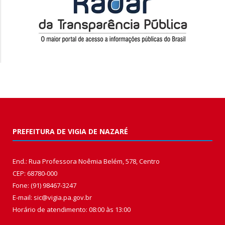
PREFEITURA DE VIGIA DE NAZARÉ
End.: Rua Professora Noêmia Belém, 578, Centro
CEP: 68780-000
Fone: (91) 98467-3247
E-mail: sic@vigia.pa.gov.br
Horário de atendimento: 08:00 às 13:00