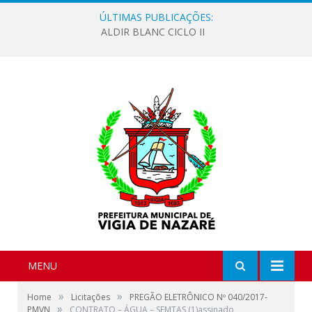
ÚLTIMAS PUBLICAÇÕES:
ALDIR BLANC CICLO II
MENU
»
»
Home
Licitações
PREGÃO ELETRÔNICO Nº 040/2017-
»
PMVN
CONTRATO – ÁGUA – SEMTAS (1)assinado