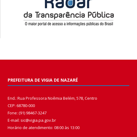
PREFEITURA DE VIGIA DE NAZARÉ
End.: Rua Professora Noêmia Belém, 578, Centro
CEP: 68780-000
Fone: (91) 98467-3247
E-mail: sic@vigia.pa.gov.br
Horário de atendimento: 08:00 às 13:00