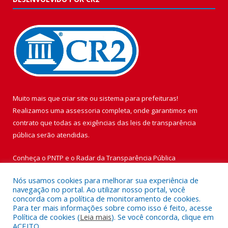
Muito mais que
criar site
ou
sistema para prefeituras
!
Realizamos uma
assessoria
completa, onde garantimos em
contrato que todas as exigências das
leis de transparência
pública
serão atendidas.
Conheça o
PNTP
e o
Radar da Transparência Pública
Nós usamos cookies para melhorar sua experiência de
navegação no portal. Ao utilizar nosso portal, você
concorda com a política de monitoramento de cookies.
Para ter mais informações sobre como isso é feito, acesse
Todos os direitos reservados a Prefeitura Municipal de Vigia de
Política de cookies (
Leia mais
). Se você concorda, clique em
Nazaré.
ACEITO.