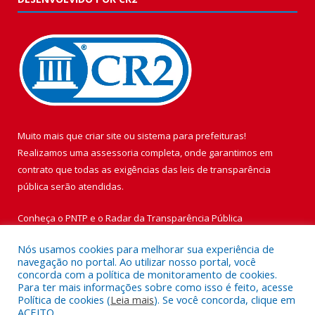
Muito mais que
criar site
ou
sistema para prefeituras
!
Realizamos uma
assessoria
completa, onde garantimos em
contrato que todas as exigências das
leis de transparência
pública
serão atendidas.
Conheça o
PNTP
e o
Radar da Transparência Pública
Nós usamos cookies para melhorar sua experiência de
navegação no portal. Ao utilizar nosso portal, você
concorda com a política de monitoramento de cookies.
Para ter mais informações sobre como isso é feito, acesse
Todos os direitos reservados a Prefeitura Municipal de Vigia de
Política de cookies (
Leia mais
). Se você concorda, clique em
Nazaré.
ACEITO.