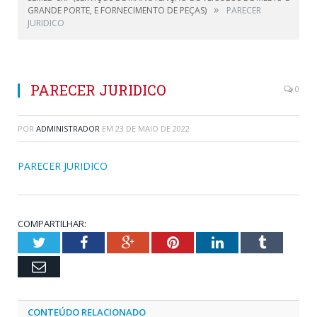
»
GRANDE PORTE, E FORNECIMENTO DE PEÇAS)
PARECER
JURIDICO
PARECER JURIDICO
0
POR
ADMINISTRADOR
EM
23 DE MAIO DE 2022
PARECER JURIDICO
COMPARTILHAR:
Twitter
Facebook
Google+
Pinterest
LinkedIn
Tumblr
Email
CONTEÚDO RELACIONADO