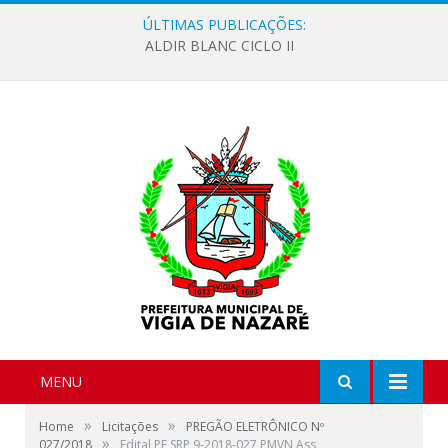
ÚLTIMAS PUBLICAÇÕES:
ALDIR BLANC CICLO II
MENU
»
»
Home
Licitações
PREGÃO ELETRÔNICO Nº
»
027/2018
Edital PE SRP 9-2018-027 PMVN Ass