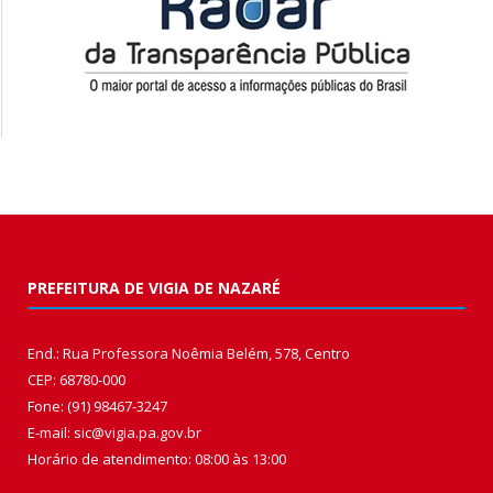
PREFEITURA DE VIGIA DE NAZARÉ
End.: Rua Professora Noêmia Belém, 578, Centro
CEP: 68780-000
Fone: (91) 98467-3247
E-mail: sic@vigia.pa.gov.br
Horário de atendimento: 08:00 às 13:00