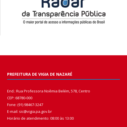
PREFEITURA DE VIGIA DE NAZARÉ
End.: Rua Professora Noêmia Belém, 578, Centro
CEP: 68780-000
Fone: (91) 98467-3247
E-mail: sic@vigia.pa.gov.br
Horário de atendimento: 08:00 às 13:00