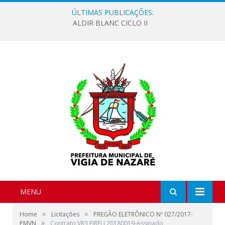
ÚLTIMAS PUBLICAÇÕES:
ALDIR BLANC CICLO II
MENU
»
»
Home
Licitações
PREGÃO ELETRÔNICO Nº 027/2017-
»
PMVN
Contrato VR3 EIRELI 20180019-Assinado