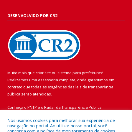
DESENVOLVIDO POR CR2
Muito mais que
criar site
ou
sistema para prefeituras
!
Realizamos uma
assessoria
completa, onde garantimos em
contrato que todas as exigências das
leis de transparência
pública
serão atendidas.
Conheça o
PNTP
e o
Radar da Transparência Pública
Nós usamos cookies para melhorar sua experiência de
navegação no portal. Ao utilizar nosso portal, você
concorda com a política de monitoramento de cookies.