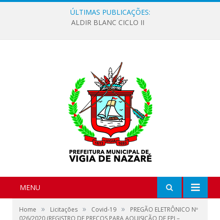
ÚLTIMAS PUBLICAÇÕES:
ALDIR BLANC CICLO II
MENU
»
»
»
Home
Licitações
Covid-19
PREGÃO ELETRÔNICO Nº
026/2020 (REGISTRO DE PREÇOS PARA AQUISIÇÃO DE EPI –