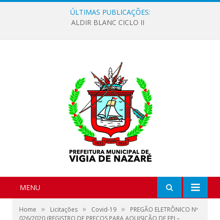
ÚLTIMAS PUBLICAÇÕES:
ALDIR BLANC CICLO II
MENU
»
»
»
Home
Licitações
Covid-19
PREGÃO ELETRÔNICO Nº
026/2020 (REGISTRO DE PREÇOS PARA AQUISIÇÃO DE EPI –