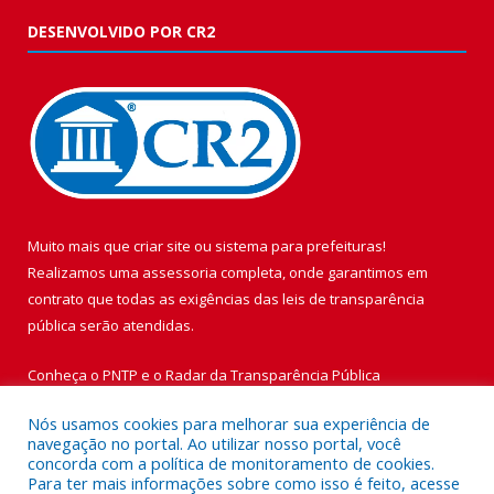
DESENVOLVIDO POR CR2
Muito mais que
criar site
ou
sistema para prefeituras
!
Realizamos uma
assessoria
completa, onde garantimos em
contrato que todas as exigências das
leis de transparência
pública
serão atendidas.
Conheça o
PNTP
e o
Radar da Transparência Pública
Nós usamos cookies para melhorar sua experiência de
navegação no portal. Ao utilizar nosso portal, você
concorda com a política de monitoramento de cookies.
Para ter mais informações sobre como isso é feito, acesse
Todos os direitos reservados a Prefeitura Municipal de Vigia de