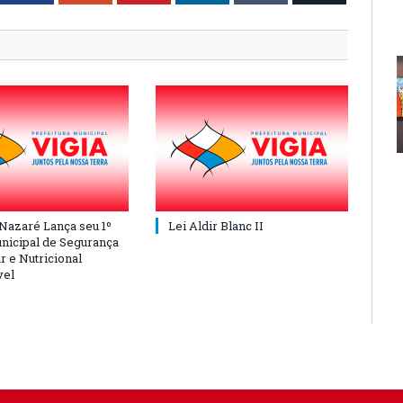
 Nazaré Lança seu 1º
Lei Aldir Blanc II
nicipal de Segurança
r e Nutricional
vel