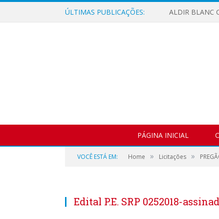
ÚLTIMAS PUBLICAÇÕES:
ALDIR BLANC C
PÁGINA INICIAL
O
»
»
VOCÊ ESTÁ EM:
Home
Licitações
PREGÃ
Edital P.E. SRP 0252018-assina