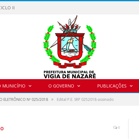
ICLO II
 MUNICÍPIO
O GOVERNO
PUBLICAÇÕES
»
O ELETRÔNICO Nº 025/2018
Edital P.E. SRP 0252018-assinado
do
0