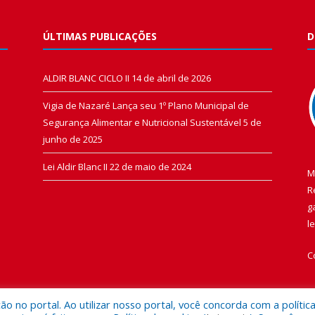
ÚLTIMAS PUBLICAÇÕES
D
ALDIR BLANC CICLO II
14 de abril de 2026
Vigia de Nazaré Lança seu 1º Plano Municipal de
Segurança Alimentar e Nutricional Sustentável
5 de
junho de 2025
Lei Aldir Blanc II
22 de maio de 2024
M
R
g
l
C
 no portal. Ao utilizar nosso portal, você concorda com a polític