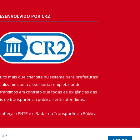
ESENVOLVIDO POR CR2
uito mais que
criar site
ou
sistema para prefeituras
!
ealizamos uma
assessoria
completa, onde
arantimos em contrato que todas as exigências das
eis de transparência pública
serão atendidas.
onheça o
PNTP
e o
Radar da Transparência Pública
a de