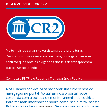
DESENVOLVIDO POR CR2
Muito mais que
criar site
ou
sistema para prefeituras
!
Realizamos uma
assessoria
completa, onde garantimos em
contrato que todas as exigências das
leis de transparência
pública
serão atendidas.
Conheça o
PNTP
e o
Radar da Transparência Pública
Nós usamos cookies para melhorar sua experiência de
navegação no portal. Ao utilizar nosso portal, você
concorda com a política de monitoramento de cookies.
Para ter mais informações sobre como isso é feito, acesse
Todos os direitos reservados a Prefeitura Municipal de Vigia de
Política de cookies (
Leia mais
). Se você concorda, clique em