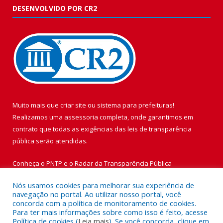
DESENVOLVIDO POR CR2
Muito mais que
criar site
ou
sistema para prefeituras
!
Realizamos uma
assessoria
completa, onde garantimos em
contrato que todas as exigências das
leis de transparência
pública
serão atendidas.
Conheça o
PNTP
e o
Radar da Transparência Pública
Nós usamos cookies para melhorar sua experiência de
navegação no portal. Ao utilizar nosso portal, você
concorda com a política de monitoramento de cookies.
Para ter mais informações sobre como isso é feito, acesse
Todos os direitos reservados a Prefeitura Municipal de Vigia de
Política de cookies (
Leia mais
). Se você concorda, clique em