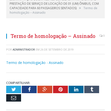
PRESTAÇÃO DE SERVIÇO DE LOCAÇÃO DE 01 (UM) ÔNIBUS, COM
»
CAPACIDADE PARA 60 PASSAGEIROS SENTADOS)
Termo de
homologação – Assinado
Termo de homologação – Assinado
0
POR
ADMINISTRADOR
EM
26 DE SETEMBRO DE 2019
Termo de homologação - Assinado
COMPARTILHAR:
Twitter
Facebook
Google+
Pinterest
LinkedIn
Tumblr
Email