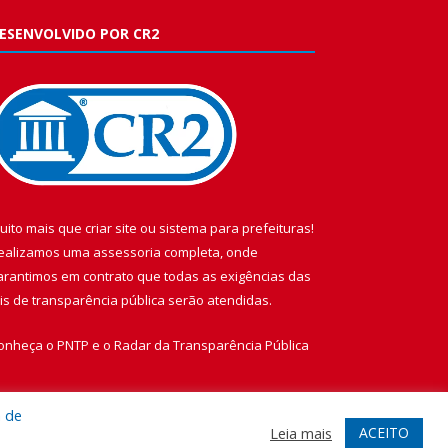
ESENVOLVIDO POR CR2
uito mais que
criar site
ou
sistema para prefeituras
!
ealizamos uma
assessoria
completa, onde
arantimos em contrato que todas as exigências das
eis de transparência pública
serão atendidas.
onheça o
PNTP
e o
Radar da Transparência Pública
a de
ACEITO
Leia mais