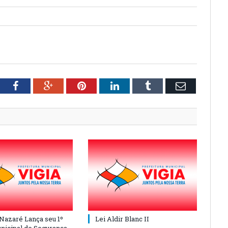
tter
Facebook
Google+
Pinterest
LinkedIn
Tumblr
Email
 Nazaré Lança seu 1º
Lei Aldir Blanc II