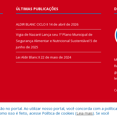
ÚLTIMAS PUBLICAÇÕES
D
ALDIR BLANC CICLO II
14 de abril de 2026
Vigia de Nazaré Lança seu 1º Plano Municipal de
Segurança Alimentar e Nutricional Sustentável
5 de
junho de 2025
Lei Aldir Blanc II
22 de maio de 2024
M
R
g
l
C
 no portal. Ao utilizar nosso portal, você concorda com a polític
 isso é feito, acesse Política de cookies (
Leia mais
). Se você