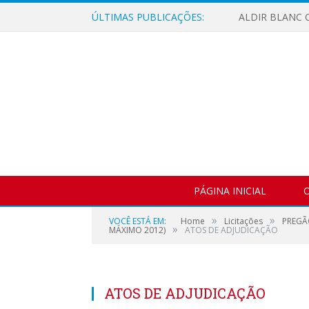
ÚLTIMAS PUBLICAÇÕES:
ALDIR BLANC C
PÁGINA INICIAL
O
»
»
VOCÊ ESTÁ EM:
Home
Licitações
PREGÃ
»
MÁXIMO 2012)
ATOS DE ADJUDICAÇÃO
ATOS DE ADJUDICAÇÃO