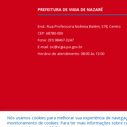
PREFEITURA DE VIGIA DE NAZARÉ
End.: Rua Professora Noêmia Belém, 578, Centro
CEP: 68780-000
Fone: (91) 98467-3247
E-mail: sic@vigia.pa.gov.br
Horário de atendimento: 08:00 às 13:00
Nós usamos cookies para melhorar sua experiência de navegação
monitoramento de cookies. Para ter mais informações sobre como