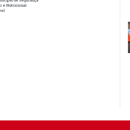
nicipal de Segurança
r e Nutricional
vel