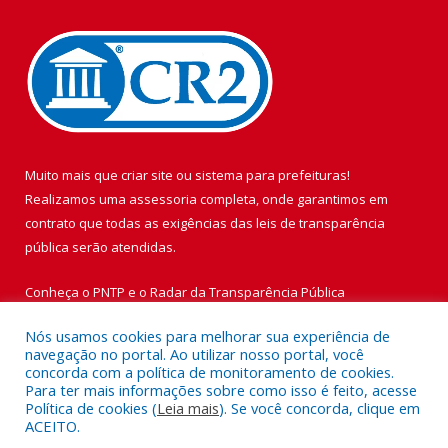
Muito mais que
criar site
ou
sistema para prefeituras
!
Realizamos uma
assessoria
completa, onde garantimos em
contrato que todas as exigências das
leis de transparência
pública
serão atendidas.
Conheça o
PNTP
e o
Radar da Transparência Pública
Nós usamos cookies para melhorar sua experiência de
navegação no portal. Ao utilizar nosso portal, você
concorda com a política de monitoramento de cookies.
Para ter mais informações sobre como isso é feito, acesse
Todos os direitos reservados a Prefeitura Municipal de Vigia de
Política de cookies (
Leia mais
). Se você concorda, clique em
Nazaré.
ACEITO.