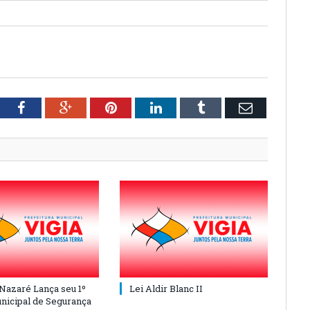
tter
Facebook
Google+
Pinterest
LinkedIn
Tumblr
Email
 Nazaré Lança seu 1º
Lei Aldir Blanc II
nicipal de Segurança