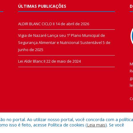
ÚLTIMAS PUBLICAÇÕES
D
ALDIR BLANC CICLO II
14 de abril de 2026
Vigia de Nazaré Lança seu 1º Plano Municipal de
Segurança Alimentar e Nutricional Sustentável
5 de
junho de 2025
Lei Aldir Blanc II
22 de maio de 2024
M
R
g
l
C
 no portal. Ao utilizar nosso portal, você concorda com a polític
 isso é feito, acesse Política de cookies (
Leia mais
). Se você
 de Vigia de Nazaré.
Mapa do Si