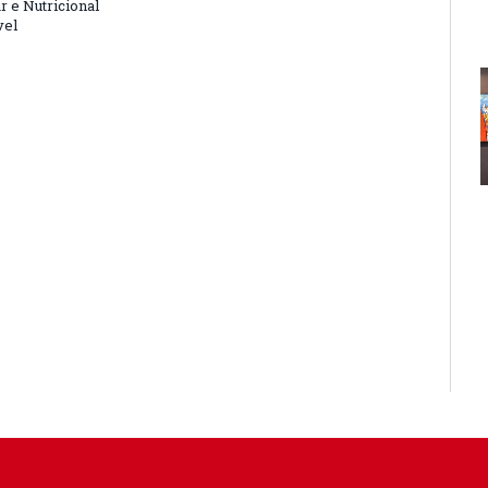
r e Nutricional
vel