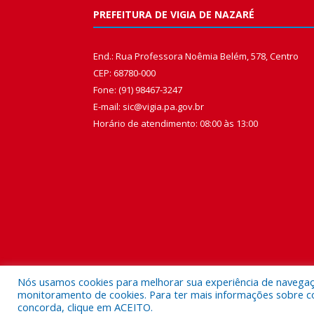
PREFEITURA DE VIGIA DE NAZARÉ
End.: Rua Professora Noêmia Belém, 578, Centro
CEP: 68780-000
Fone: (91) 98467-3247
E-mail: sic@vigia.pa.gov.br
Horário de atendimento: 08:00 às 13:00
Nós usamos cookies para melhorar sua experiência de navegação
monitoramento de cookies. Para ter mais informações sobre como
concorda, clique em ACEITO.
Todos os direitos reservados a Prefeitura Municipal