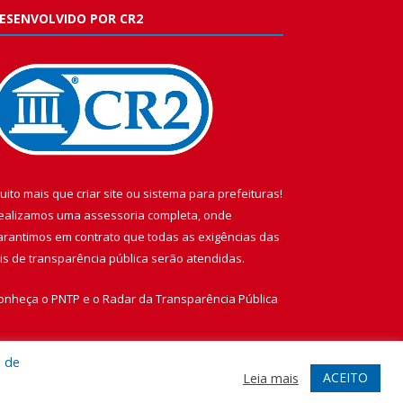
ESENVOLVIDO POR CR2
uito mais que
criar site
ou
sistema para prefeituras
!
ealizamos uma
assessoria
completa, onde
arantimos em contrato que todas as exigências das
eis de transparência pública
serão atendidas.
onheça o
PNTP
e o
Radar da Transparência Pública
a de
ACEITO
Leia mais
te
Acessar Área Administrativa
Acessar Webmail