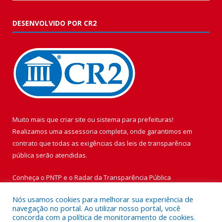
DESENVOLVIDO POR CR2
Muito mais que
criar site
ou
sistema para prefeituras
!
Realizamos uma
assessoria
completa, onde garantimos em
contrato que todas as exigências das
leis de transparência
pública
serão atendidas.
Conheça o
PNTP
e o
Radar da Transparência Pública
Nós usamos cookies para melhorar sua experiência de
navegação no portal. Ao utilizar nosso portal, você
concorda com a política de monitoramento de cookies.