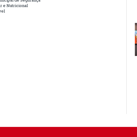
nicipal de Segurança
r e Nutricional
vel