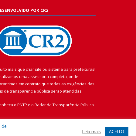
ESENVOLVIDO POR CR2
uito mais que
criar site
ou
sistema para prefeituras
!
ealizamos uma
assessoria
completa, onde
arantimos em contrato que todas as exigências das
eis de transparência pública
serão atendidas.
onheça o
PNTP
e o
Radar da Transparência Pública
a de
ACEITO
Leia mais