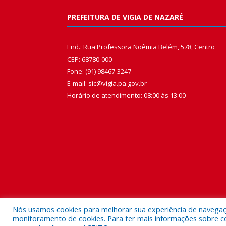
PREFEITURA DE VIGIA DE NAZARÉ
End.: Rua Professora Noêmia Belém, 578, Centro
CEP: 68780-000
Fone: (91) 98467-3247
E-mail: sic@vigia.pa.gov.br
Horário de atendimento: 08:00 às 13:00
Nós usamos cookies para melhorar sua experiência de navegação
monitoramento de cookies. Para ter mais informações sobre como