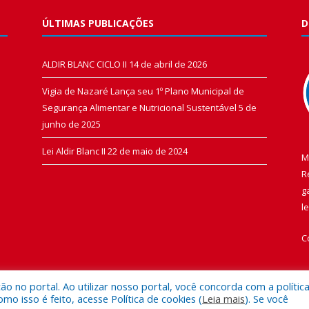
ÚLTIMAS PUBLICAÇÕES
D
ALDIR BLANC CICLO II
14 de abril de 2026
Vigia de Nazaré Lança seu 1º Plano Municipal de
Segurança Alimentar e Nutricional Sustentável
5 de
junho de 2025
Lei Aldir Blanc II
22 de maio de 2024
M
R
g
l
C
 no portal. Ao utilizar nosso portal, você concorda com a polític
 isso é feito, acesse Política de cookies (
Leia mais
). Se você