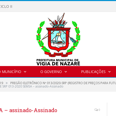
ICLO II
 MUNICÍPIO
O GOVERNO
PUBLICAÇÕES
»
19
PREGÃO ELETRÔNICO Nº 013/2020-SRP (REGISTRO DE PREÇOS PARA FUTU
E SRP 013-2020 SEMSA – assinado-Assinado
A – assinado-Assinado
0