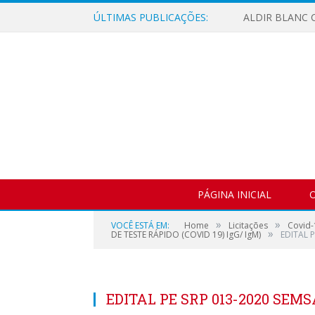
ÚLTIMAS PUBLICAÇÕES:
ALDIR BLANC C
PÁGINA INICIAL
O
»
»
VOCÊ ESTÁ EM:
Home
Licitações
Covid-
»
DE TESTE RÁPIDO (COVID 19) IgG/ IgM)
EDITAL P
EDITAL PE SRP 013-2020 SEMS