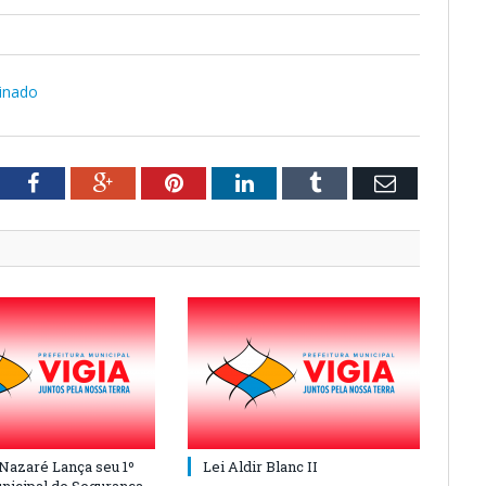
inado
tter
Facebook
Google+
Pinterest
LinkedIn
Tumblr
Email
 Nazaré Lança seu 1º
Lei Aldir Blanc II