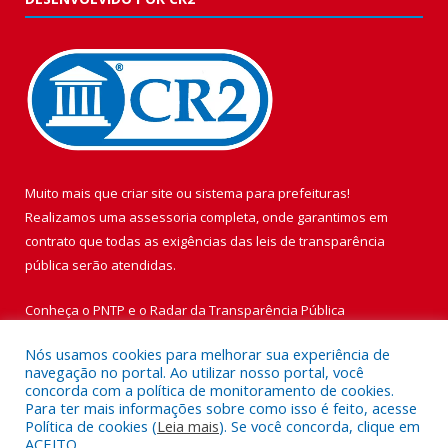
Muito mais que
criar site
ou
sistema para prefeituras
!
Realizamos uma
assessoria
completa, onde garantimos em
contrato que todas as exigências das
leis de transparência
pública
serão atendidas.
Conheça o
PNTP
e o
Radar da Transparência Pública
Nós usamos cookies para melhorar sua experiência de
navegação no portal. Ao utilizar nosso portal, você
concorda com a política de monitoramento de cookies.
Para ter mais informações sobre como isso é feito, acesse
Todos os direitos reservados a Prefeitura Municipal de Vigia de
Política de cookies (
Leia mais
). Se você concorda, clique em
Nazaré.
ACEITO.