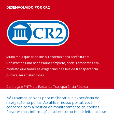
DESENVOLVIDO POR CR2
Muito mais que
criar site
ou
sistema para prefeituras
!
Realizamos uma
assessoria
completa, onde garantimos em
contrato que todas as exigências das
leis de transparência
pública
serão atendidas.
Conheça o
PNTP
e o
Radar da Transparência Pública
Nós usamos cookies para melhorar sua experiência de
navegação no portal. Ao utilizar nosso portal, você
concorda com a política de monitoramento de cookies.
Para ter mais informações sobre como isso é feito, acesse
Todos os direitos reservados a Prefeitura Municipal de Vigia de