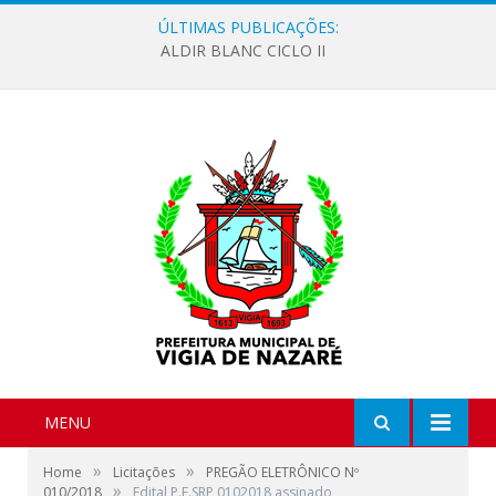
ÚLTIMAS PUBLICAÇÕES:
ALDIR BLANC CICLO II
MENU
»
»
Home
Licitações
PREGÃO ELETRÔNICO Nº
»
010/2018
Edital P.E.SRP 0102018 assinado