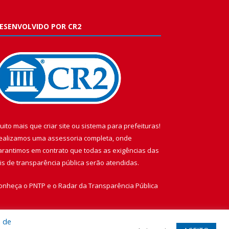
ESENVOLVIDO POR CR2
uito mais que
criar site
ou
sistema para prefeituras
!
ealizamos uma
assessoria
completa, onde
arantimos em contrato que todas as exigências das
eis de transparência pública
serão atendidas.
onheça o
PNTP
e o
Radar da Transparência Pública
a de