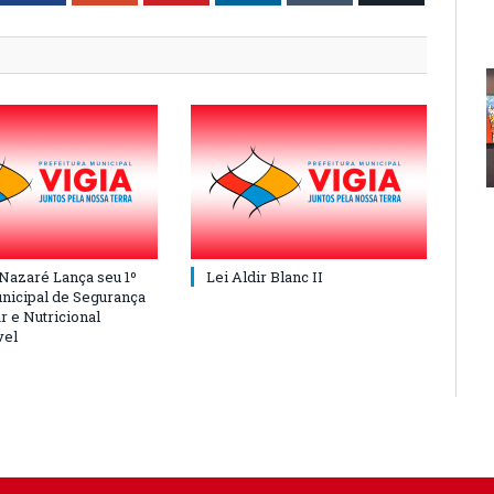
 Nazaré Lança seu 1º
Lei Aldir Blanc II
nicipal de Segurança
r e Nutricional
vel