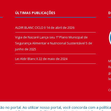
ÚLTIMAS PUBLICAÇÕES
D
ALDIR BLANC CICLO II
14 de abril de 2026
Vigia de Nazaré Lança seu 1º Plano Municipal de
Segurança Alimentar e Nutricional Sustentável
5 de
junho de 2025
Lei Aldir Blanc II
22 de maio de 2024
M
R
g
l
C
 no portal. Ao utilizar nosso portal, você concorda com a polític