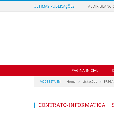
ÚLTIMAS PUBLICAÇÕES:
ALDIR BLANC C
PÁGINA INICIAL
O
»
»
VOCÊ ESTÁ EM:
Home
Licitações
PREGÃ
CONTRATO-INFORMATICA – S