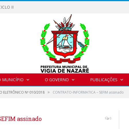
ICLO II
 MUNICÍPIO
O GOVERNO
PUBLICAÇÕES
»
O ELETRÔNICO Nº 010/2018
CONTRATO-INFORMATICA – SEFIM assinado
EFIM assinado
0