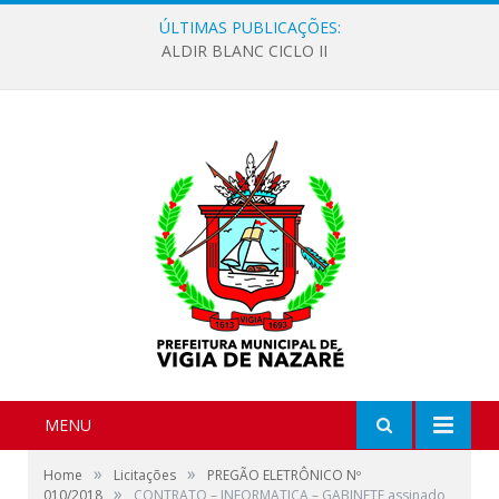
ÚLTIMAS PUBLICAÇÕES:
ALDIR BLANC CICLO II
MENU
»
»
Home
Licitações
PREGÃO ELETRÔNICO Nº
»
010/2018
CONTRATO – INFORMATICA – GABINETE assinado