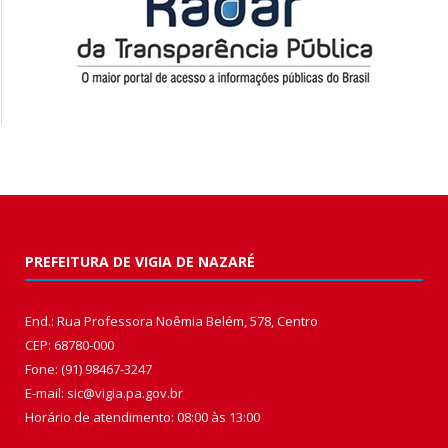
PREFEITURA DE VIGIA DE NAZARÉ
End.: Rua Professora Noêmia Belém, 578, Centro
CEP: 68780-000
Fone: (91) 98467-3247
E-mail: sic@vigia.pa.gov.br
Horário de atendimento: 08:00 às 13:00