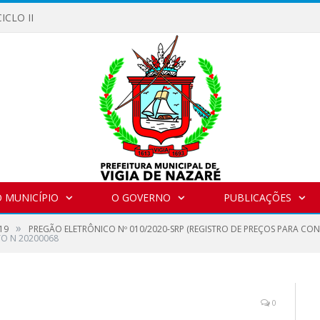
ICLO II
 MUNICÍPIO
O GOVERNO
PUBLICAÇÕES
»
19
PREGÃO ELETRÔNICO Nº 010/2020-SRP (REGISTRO DE PREÇOS PARA CO
O N 20200068
0