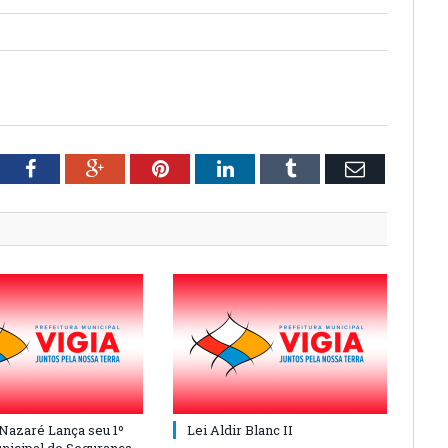
tter
Facebook
Google+
Pinterest
LinkedIn
Tumblr
Email
 Nazaré Lança seu 1º
Lei Aldir Blanc II