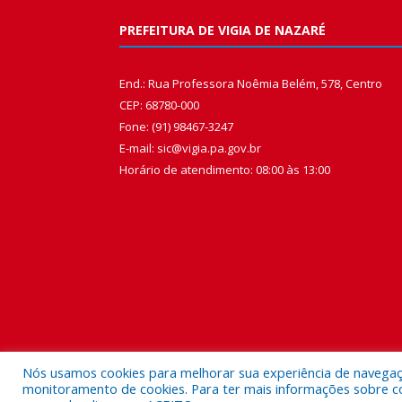
PREFEITURA DE VIGIA DE NAZARÉ
End.: Rua Professora Noêmia Belém, 578, Centro
CEP: 68780-000
Fone: (91) 98467-3247
E-mail: sic@vigia.pa.gov.br
Horário de atendimento: 08:00 às 13:00
Nós usamos cookies para melhorar sua experiência de navegação
monitoramento de cookies. Para ter mais informações sobre como