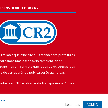
ESENVOLVIDO POR CR2
uito mais que
criar site
ou
sistema para prefeituras
!
ealizamos uma
assessoria
completa, onde
arantimos em contrato que todas as exigências das
eis de transparência pública
serão atendidas.
onheça o
PNTP
e o
Radar da Transparência Pública
a de
ACEITO
Leia mais