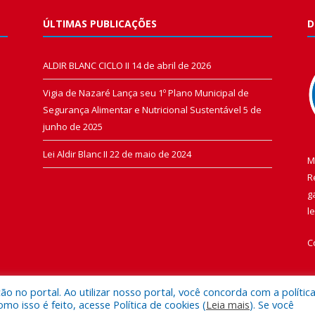
ÚLTIMAS PUBLICAÇÕES
D
ALDIR BLANC CICLO II
14 de abril de 2026
Vigia de Nazaré Lança seu 1º Plano Municipal de
Segurança Alimentar e Nutricional Sustentável
5 de
junho de 2025
Lei Aldir Blanc II
22 de maio de 2024
M
R
g
l
C
 no portal. Ao utilizar nosso portal, você concorda com a polític
 isso é feito, acesse Política de cookies (
Leia mais
). Se você