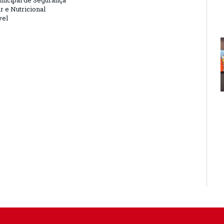
nicipal de Segurança
r e Nutricional
vel