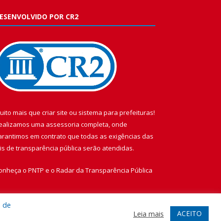
ESENVOLVIDO POR CR2
uito mais que
criar site
ou
sistema para prefeituras
!
ealizamos uma
assessoria
completa, onde
arantimos em contrato que todas as exigências das
eis de transparência pública
serão atendidas.
onheça o
PNTP
e o
Radar da Transparência Pública
a de
ACEITO
Leia mais