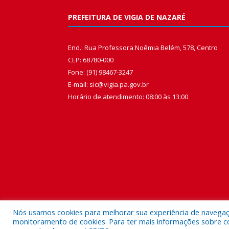
PREFEITURA DE VIGIA DE NAZARÉ
End.: Rua Professora Noêmia Belém, 578, Centro
CEP: 68780-000
Fone: (91) 98467-3247
E-mail: sic@vigia.pa.gov.br
Horário de atendimento: 08:00 às 13:00
Nós usamos cookies para melhorar sua experiência de navegação
monitoramento de cookies. Para ter mais informações sobre como