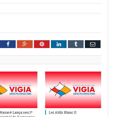
tter
Facebook
Google+
Pinterest
LinkedIn
Tumblr
Email
 Nazaré Lança seu 1º
Lei Aldir Blanc II