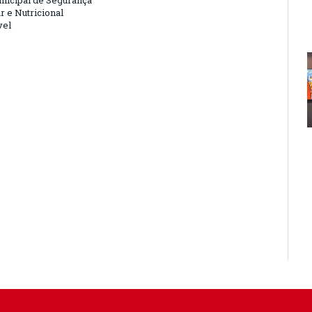
nicipal de Segurança
r e Nutricional
vel