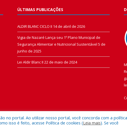
ÚLTIMAS PUBLICAÇÕES
D
ALDIR BLANC CICLO II
14 de abril de 2026
Vigia de Nazaré Lança seu 1º Plano Municipal de
Segurança Alimentar e Nutricional Sustentável
5 de
junho de 2025
Lei Aldir Blanc II
22 de maio de 2024
M
R
g
l
C
 no portal. Ao utilizar nosso portal, você concorda com a polític
 isso é feito, acesse Política de cookies (
Leia mais
). Se você