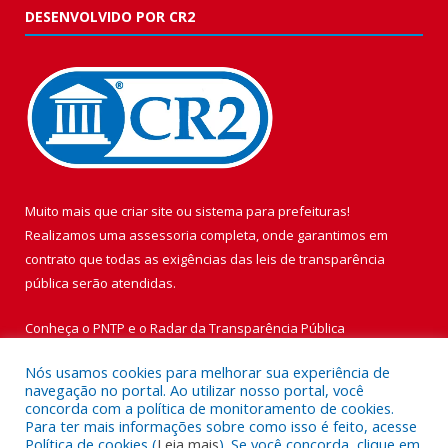
DESENVOLVIDO POR CR2
Muito mais que
criar site
ou
sistema para prefeituras
!
Realizamos uma
assessoria
completa, onde garantimos em
contrato que todas as exigências das
leis de transparência
pública
serão atendidas.
Conheça o
PNTP
e o
Radar da Transparência Pública
Nós usamos cookies para melhorar sua experiência de
navegação no portal. Ao utilizar nosso portal, você
concorda com a política de monitoramento de cookies.
Para ter mais informações sobre como isso é feito, acesse
Todos os direitos reservados a Prefeitura Municipal de Vigia de
Política de cookies (
Leia mais
). Se você concorda, clique em