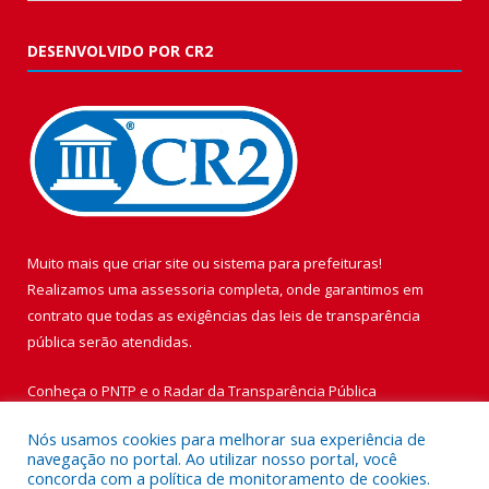
DESENVOLVIDO POR CR2
Muito mais que
criar site
ou
sistema para prefeituras
!
Realizamos uma
assessoria
completa, onde garantimos em
contrato que todas as exigências das
leis de transparência
pública
serão atendidas.
Conheça o
PNTP
e o
Radar da Transparência Pública
Nós usamos cookies para melhorar sua experiência de
navegação no portal. Ao utilizar nosso portal, você
concorda com a política de monitoramento de cookies.