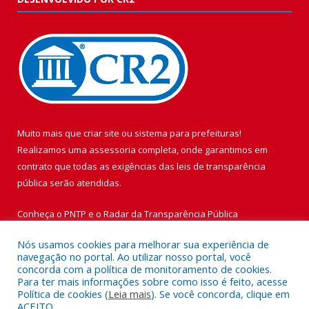
Muito mais que
criar site
ou
sistema para prefeituras
!
Realizamos uma
assessoria
completa, onde garantimos em
contrato que todas as exigências das
leis de transparência
pública
serão atendidas.
Conheça o
PNTP
e o
Radar da Transparência Pública
Nós usamos cookies para melhorar sua experiência de
navegação no portal. Ao utilizar nosso portal, você
concorda com a política de monitoramento de cookies.
Para ter mais informações sobre como isso é feito, acesse
Todos os direitos reservados a Prefeitura Municipal de Vigia de
Política de cookies (
Leia mais
). Se você concorda, clique em
Nazaré.
ACEITO.