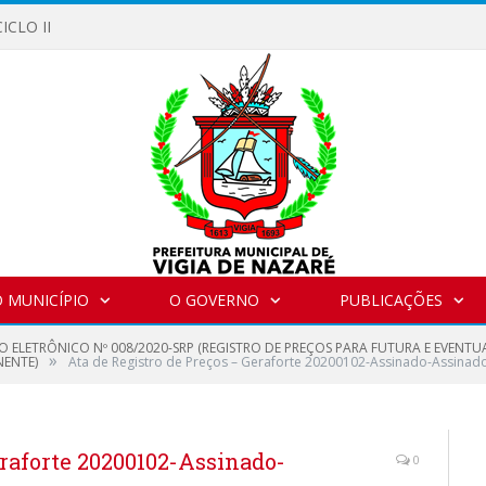
ICLO II
 MUNICÍPIO
O GOVERNO
PUBLICAÇÕES
O ELETRÔNICO Nº 008/2020-SRP (REGISTRO DE PREÇOS PARA FUTURA E EVENT
»
NENTE)
Ata de Registro de Preços – Geraforte 20200102-Assinado-Assinad
eraforte 20200102-Assinado-
0