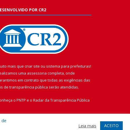
ESENVOLVIDO POR CR2
uito mais que
criar site
ou
sistema para prefeituras
!
ealizamos uma
assessoria
completa, onde
arantimos em contrato que todas as exigências das
eis de transparência pública
serão atendidas.
onheça o
PNTP
e o
Radar da Transparência Pública
a de
ACEITO
Leia mais