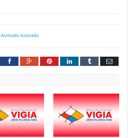
2-Assinado-Assinado
tter
Facebook
Google+
Pinterest
LinkedIn
Tumblr
Email