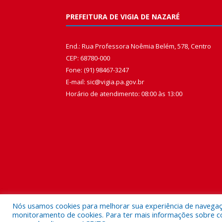
PREFEITURA DE VIGIA DE NAZARÉ
End.: Rua Professora Noêmia Belém, 578, Centro
CEP: 68780-000
Fone: (91) 98467-3247
E-mail: sic@vigia.pa.gov.br
Horário de atendimento: 08:00 às 13:00
Nós usamos cookies para melhorar sua experiência de navegação
monitoramento de cookies. Para ter mais informações sobre como