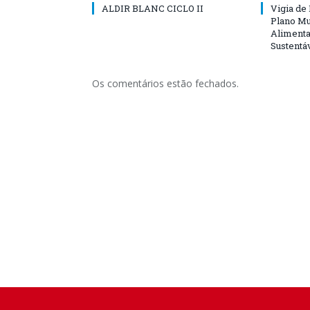
ALDIR BLANC CICLO II
Vigia de
Plano Mu
Alimenta
Sustentá
Os comentários estão fechados.