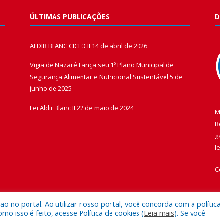
ÚLTIMAS PUBLICAÇÕES
D
ALDIR BLANC CICLO II
14 de abril de 2026
Vigia de Nazaré Lança seu 1º Plano Municipal de
Segurança Alimentar e Nutricional Sustentável
5 de
junho de 2025
Lei Aldir Blanc II
22 de maio de 2024
M
R
g
l
C
 no portal. Ao utilizar nosso portal, você concorda com a polític
 isso é feito, acesse Política de cookies (
Leia mais
). Se você