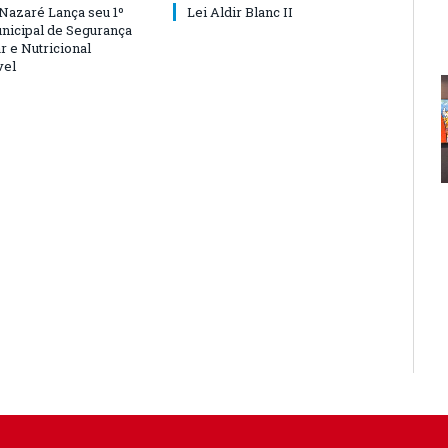
 Nazaré Lança seu 1º
Lei Aldir Blanc II
nicipal de Segurança
r e Nutricional
vel