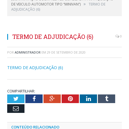
»
DE VEICULO AUTOMOTOR TIPO “MINIVAN”)
TERMO DE
ADJUDICAÇÃO (6)
TERMO DE ADJUDICAÇÃO (6)
0
POR
ADMINISTRADOR
EM
29 DE SETEMBRO DE 2020
TERMO DE ADJUDICAÇÃO (6)
COMPARTILHAR:
Twitter
Facebook
Google+
Pinterest
LinkedIn
Tumblr
Email
CONTEÚDO RELACIONADO