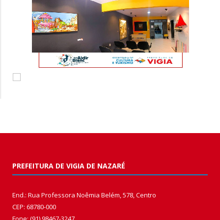
PREFEITURA DE VIGIA DE NAZARÉ
End.: Rua Professora Noêmia Belém, 578, Centro
CEP: 68780-000
Fone: (91) 98467-3247