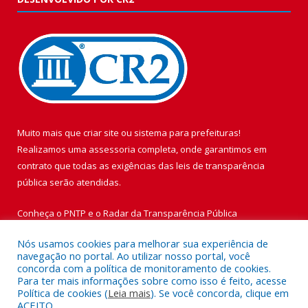
Muito mais que
criar site
ou
sistema para prefeituras
!
Realizamos uma
assessoria
completa, onde garantimos em
contrato que todas as exigências das
leis de transparência
pública
serão atendidas.
Conheça o
PNTP
e o
Radar da Transparência Pública
Nós usamos cookies para melhorar sua experiência de
navegação no portal. Ao utilizar nosso portal, você
concorda com a política de monitoramento de cookies.
Para ter mais informações sobre como isso é feito, acesse
Todos os direitos reservados a Prefeitura Municipal de Vigia de
Política de cookies (
Leia mais
). Se você concorda, clique em
Nazaré.
ACEITO.