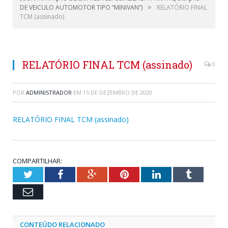
»
DE VEICULO AUTOMOTOR TIPO “MINIVAN”)
RELATÓRIO FINAL
TCM (assinado)
RELATÓRIO FINAL TCM (assinado)
0
POR
ADMINISTRADOR
EM
15 DE DEZEMBRO DE 2020
RELATÓRIO FINAL TCM (assinado)
COMPARTILHAR:
Twitter
Facebook
Google+
Pinterest
LinkedIn
Tumblr
Email
CONTEÚDO RELACIONADO