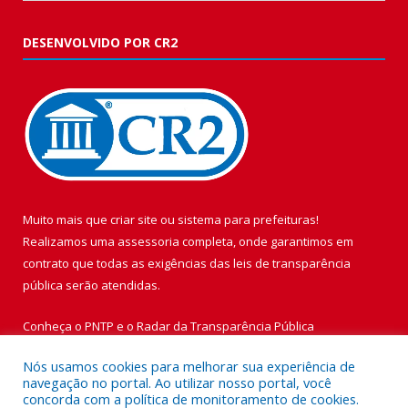
DESENVOLVIDO POR CR2
Muito mais que
criar site
ou
sistema para prefeituras
!
Realizamos uma
assessoria
completa, onde garantimos em
contrato que todas as exigências das
leis de transparência
pública
serão atendidas.
Conheça o
PNTP
e o
Radar da Transparência Pública
Nós usamos cookies para melhorar sua experiência de
navegação no portal. Ao utilizar nosso portal, você
concorda com a política de monitoramento de cookies.