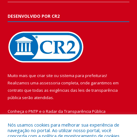
DESENVOLVIDO POR CR2
Muito mais que
criar site
ou
sistema para prefeituras
!
Realizamos uma
assessoria
completa, onde garantimos em
contrato que todas as exigências das
leis de transparência
pública
serão atendidas.
Conheça o
PNTP
e o
Radar da Transparência Pública
Nós usamos cookies para melhorar sua experiência de
navegação no portal. Ao utilizar nosso portal, você
concorda com a política de monitoramento de cookies.